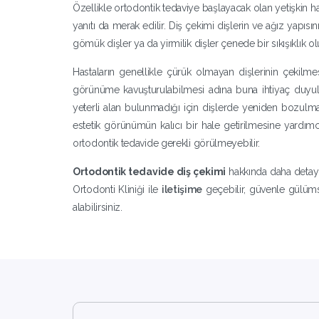
Özellikle ortodontik tedaviye başlayacak olan yetişkin has
yanıtı da merak edilir. Diş çekimi dişlerin ve ağız yapıs
gömük dişler ya da yirmilik dişler çenede bir sıkışıklık o
Hastaların genellikle çürük olmayan dişlerinin çekilmes
görünüme kavuşturulabilmesi adına buna ihtiyaç duyulab
yeterli alan bulunmadığı için dişlerde yeniden bozulm
estetik görünümün kalıcı bir hale getirilmesine yardımc
ortodontik tedavide gerekli görülmeyebilir.
Ortodontik tedavide diş çekimi
hakkında daha detaylı
Ortodonti Kliniği ile
iletişime
geçebilir, güvenle gülüms
alabilirsiniz.