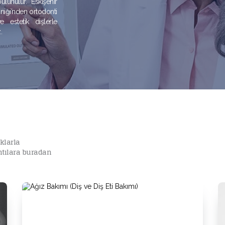
unulur. Eskişehir
iniği’nden ortodonti
e estetik dişlerle
.
aklarla
ıntılara buradan