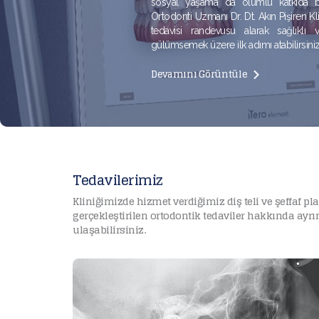
sosyal yaşama da olumlu katkıda bul
Ortodonti Uzmanı Dr. Dt. Akın Pişiren Kl
tedavisi randevusu alarak sağlıklı v
gülümsemek üzere ilk adımı atabilirsiniz
Devamını Görüntüle
Tedavilerimiz
Kliniğimizde hizmet verdiğimiz diş teli ve şeffaf pl
gerçekleştirilen ortodontik tedaviler hakkında ayr
ulaşabilirsiniz.