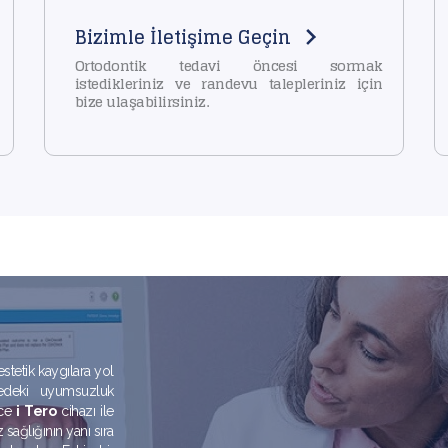
Bizimle İletişime Geçin
Ortodontik tedavi öncesi sormak
istedikleriniz ve randevu talepleriniz için
bize ulaşabilirsiniz.
estetik kaygılara yol
nedeki uyumsuzluk
nce
i Tero
cihazı ile
 sağlığının yanı sıra