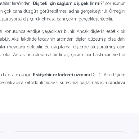
talar tarafından “
Diş teli için sağlam diş çekilir mi?
” sorusunun
ının çok daha düzgün görünebilmesi adına gerçekleştirilir. Örneğin;
luşturuyorsa diş çürük olmasa dahi çekim gerçekleştirilebilir.
i konusunda endişe yaşadıkları bilinir. Ancak dişlerin estetik bir
ilir. Aksi takdirde tedavinin ardından dişler düzelmiş olsa dahi
alar meydana gelebilir. Bu uygulama, dişlerde oluşturulmuş olan
ı olur. Ancak unutulmamalıdır ki diş çekimi her hasta için ve her
 bilgi almak için
Eskişehir ortodonti uzmanı
Dr. Dt. Akın Pişiren
emek adına ortodonti tedavisi sürecinizi başlatmak için
randevu