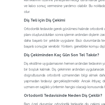
kemiklerinin üzerine yerleştirilemediği durumlarda gere
ve kalıcı sonuç vermesine yardımcı olabilir. Bu noktad
olur.
Diş Teli için Diş Çekimi
Ortodontik tedavide gerek görülmesi halinde ortodonti uzm
planı oluşturulduktan sonra işlemin ardından dişlerin za
daha başarılı bir şekilde uygulanır. Bazı durumlarda 
başarılı sonuçlar verebilir. Yöntem, genellikle komşu dişl
Diş Çekiminden Kaç Gün Son Tel Takılır?
Diş eksiltme uygulamasının hemen ardından tedavinin yap
bir boşluk kalmak. Diş çekiminin ardından uygulanacak ola
doğrultusunda ortodonti uzmanından bilgi almak daha s
yapmadan tedaviyi gerçekleştirmektir. Ancak ihtiyaç d
uzmanı en sağlıklı yöntemin hangisi olacağı konusunda h
Ortodonti Tedavisinde Neden Diş Çekilir?
Bazı özel durumlar, ortodontik tedavide diş çekimi yap