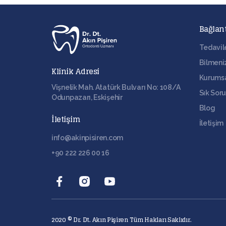
Bağlant
Tedavil
Bilmeni
Klinik Adresi
Kurums
Vişnelik Mah. Atatürk Bulvarı No: 108/A
Sık Soru
Odunpazarı, Eskişehir
Blog
İletişim
İletişim
info@akinpisiren.com
+90 222 226 00 16
2020 © Dr. Dt. Akın Pişiren Tüm Hakları Saklıdır.