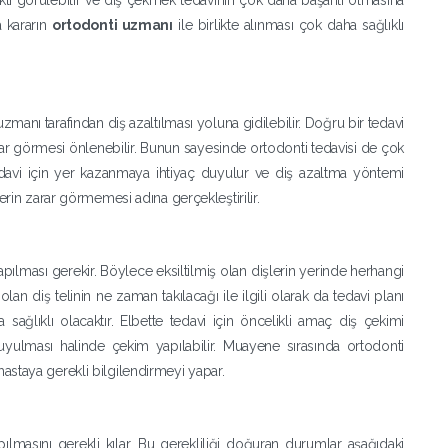
kli görülebilir ve diş çekmek tedavinin çok daha başarılı olmasına
a kararın
ortodonti uzmanı
ile birlikte alınması çok daha sağlıklı
anı tarafından diş azaltılması yoluna gidilebilir. Doğru bir tedavi
rar görmesi önlenebilir. Bunun sayesinde ortodonti tedavisi de çok
tedavi için yer kazanmaya ihtiyaç duyulur ve diş azaltma yöntemi
erin zarar görmemesi adına gerçekleştirilir.
ılması gerekir. Böylece eksiltilmiş olan dişlerin yerinde herhangi
n diş telinin ne zaman takılacağı ile ilgili olarak da tedavi planı
ağlıklı olacaktır. Elbette tedavi için öncelikli amaç diş çekimi
uyulması halinde çekim yapılabilir. Muayene sırasında ortodonti
astaya gerekli bilgilendirmeyi yapar.
ılmasını gerekli kılar. Bu gerekliliği doğuran durumlar aşağıdaki