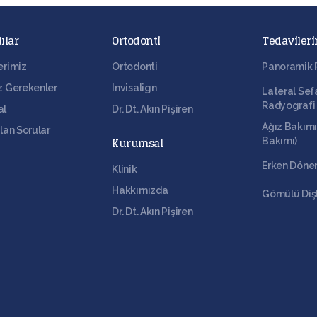
ılar
Ortodonti
Tedavileri
erimiz
Ortodonti
Panoramik 
z Gerekenler
Invisalign
Lateral Sef
Radyografi
al
Dr. Dt. Akın Pişiren
Ağız Bakımı 
lan Sorular
Kurumsal
Bakımı)
Erken Döne
Klinik
Hakkımızda
Gömülü Dişl
Dr. Dt. Akın Pişiren