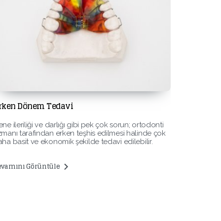
rken Dönem Tedavi
Gömülü D
ne ileriliği ve darlığı gibi pek çok sorun; ortodonti
Ortodontik
manı tarafından erken teşhis edilmesi halinde çok
bir operas
ha basit ve ekonomik şekilde tedavi edilebilir.
dişiniz olm
evamını Görüntüle
Devamını 