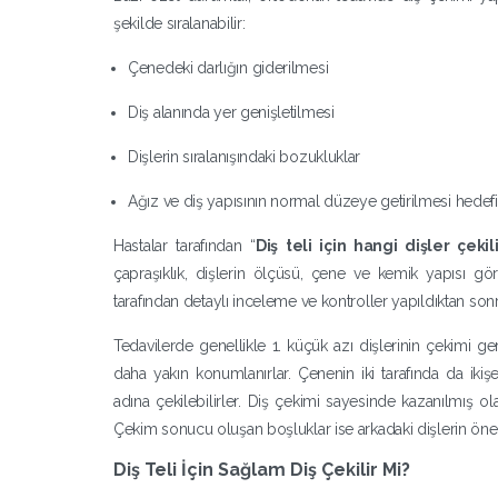
şekilde sıralanabilir:
Çenedeki darlığın giderilmesi
Diş alanında yer genişletilmesi
Dişlerin sıralanışındaki bozukluklar
Ağız ve diş yapısının normal düzeye getirilmesi hedefi
Hastalar tarafından “
Diş teli için hangi dişler çekili
çapraşıklık, dişlerin ölçüsü, çene ve kemik yapısı gör
tarafından detaylı inceleme ve kontroller yapıldıktan sonr
Tedavilerde genellikle 1. küçük azı dişlerinin çekimi gerç
daha yakın konumlanırlar. Çenenin iki tarafında da ikiş
adına çekilebilirler. Diş çekimi sayesinde kazanılmış ol
Çekim sonucu oluşan boşluklar ise arkadaki dişlerin öne d
Diş Teli İçin Sağlam Diş Çekilir Mi?