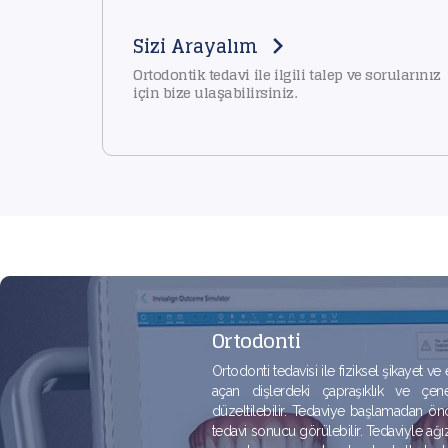
Sizi Arayalım
Ortodontik tedavi ile ilgili talep ve sorularınız
için bize ulaşabilirsiniz.
Ortodonti
Ortodonti tedavisi ile fiziksel şikayet ve 
açan dişlerdeki çapraşıklık ve çe
düzeltilebilir. Tedaviye başlamadan ö
tedavi sonucu görülebilir. Tedaviyle ağız