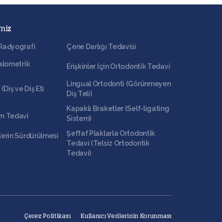
miz
Radyografi
Çene Darlığı Tedavisi
alometrik
Erişkinler İçin Ortodontik Tedavi
Lingual Ortodonti (Görünmeyen
(Diş ve Diş Eti
Diş Teli)
Kapaklı Braketler (Self-ligating
m Tedavi
Sistem)
Şeffaf Plaklarla Ortodontik
erin Sürdürülmesi
Tedavi (Telsiz Ortodontik
Tedavi)
Çerez Politikası
Kullanıcı Verilerinin Korunması