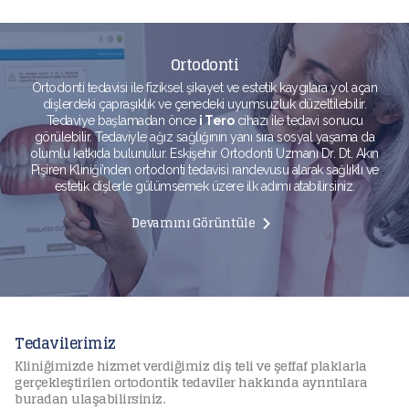
Ortodonti
Ortodonti tedavisi ile fiziksel şikayet ve estetik kaygılara yol açan
dişlerdeki çapraşıklık ve çenedeki uyumsuzluk düzeltilebilir.
Tedaviye başlamadan önce
i Tero
cihazı ile tedavi sonucu
görülebilir. Tedaviyle ağız sağlığının yanı sıra sosyal yaşama da
olumlu katkıda bulunulur. Eskişehir Ortodonti Uzmanı Dr. Dt. Akın
Pişiren Kliniği’nden ortodonti tedavisi randevusu alarak sağlıklı ve
estetik dişlerle gülümsemek üzere ilk adımı atabilirsiniz.
Devamını Görüntüle
Tedavilerimiz
Kliniğimizde hizmet verdiğimiz diş teli ve şeffaf plaklarla
gerçekleştirilen ortodontik tedaviler hakkında ayrıntılara
buradan ulaşabilirsiniz.