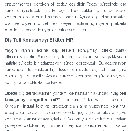
ertelenmemesi gereken bir tedavi çeşididir. Tedavi sürecinde kısa
süreli oluşabilecek ufak konuşma bozuklukları için uzun vadeli
konforun göz ardı edilmemesi önerilir. Ayrıca diş teline mesafeli
olan ve dişlerini düzeltmek isteyen hastalar için şeffaf plaklarla
ortodontik tedavi de uygulanabilecek bir alternatiftir.
Diş Teli Konuşmayı Etkiler Mi?
Yaygın kanının aksine
diş telleri
konuşmayı direkt olarak
etkilemeyecektir. Sadece diş telleri takıldıktan sonra yaklaşık 1
haftalık süreçte bir adaptasyon süreci gerçekleşir. Bu adaptasyon
sürecinde de hastalarda, düşük düzeyde diş teli konuşma
bozukluğu oluşabilir. Ancak sürecin sonunda düşük düzeydeki
konuşma bozuklukları da kaybolur.
Elbette diş teli tedavisinin yöntemi de hastaların aklındaki
“Diş teli
konuşmayı engeller mi?”
sorusuna farklı yanıtlar verebilir.
Örneğin; lingual teknikte braketler dişin arka yüzeyinde konumlu
olduğu için tedavinin ilk dönemlerinde geçici şekilde ufak tahriş ve
konuşma sıkıntısı ortaya çıkabilir. Dolayısıyla braketler dile bakan
yüzeyde oldukları için sürecin başında konuşma az miktarda