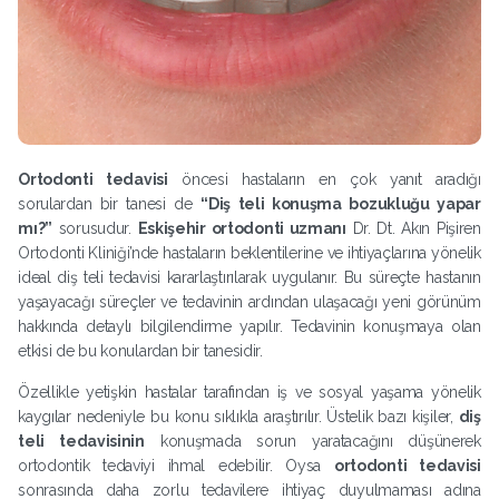
Ortodonti tedavisi
öncesi hastaların en çok yanıt aradığı
sorulardan bir tanesi de
“Diş teli konuşma bozukluğu yapar
mı?”
sorusudur.
Eskişehir ortodonti uzmanı
Dr. Dt. Akın Pişiren
Ortodonti Kliniği’nde hastaların beklentilerine ve ihtiyaçlarına yönelik
ideal diş teli tedavisi kararlaştırılarak uygulanır. Bu süreçte hastanın
yaşayacağı süreçler ve tedavinin ardından ulaşacağı yeni görünüm
hakkında detaylı bilgilendirme yapılır. Tedavinin konuşmaya olan
etkisi de bu konulardan bir tanesidir.
Özellikle yetişkin hastalar tarafından iş ve sosyal yaşama yönelik
kaygılar nedeniyle bu konu sıklıkla araştırılır. Üstelik bazı kişiler,
diş
teli tedavisinin
konuşmada sorun yaratacağını düşünerek
ortodontik tedaviyi ihmal edebilir. Oysa
ortodonti tedavisi
sonrasında daha zorlu tedavilere ihtiyaç duyulmaması adına