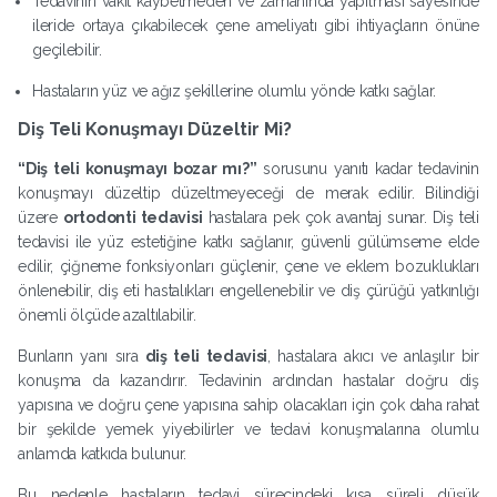
Tedavinin vakit kaybetmeden ve zamanında yapılması sayesinde
ileride ortaya çıkabilecek çene ameliyatı gibi ihtiyaçların önüne
geçilebilir.
Hastaların yüz ve ağız şekillerine olumlu yönde katkı sağlar.
Diş Teli Konuşmayı Düzeltir Mi?
“Diş teli konuşmayı bozar mı?”
sorusunu yanıtı kadar tedavinin
konuşmayı düzeltip düzeltmeyeceği de merak edilir. Bilindiği
üzere
ortodonti tedavisi
hastalara pek çok avantaj sunar. Diş teli
tedavisi ile yüz estetiğine katkı sağlanır, güvenli gülümseme elde
edilir, çiğneme fonksiyonları güçlenir, çene ve eklem bozuklukları
önlenebilir, diş eti hastalıkları engellenebilir ve diş çürüğü yatkınlığı
önemli ölçüde azaltılabilir.
Bunların yanı sıra
diş teli tedavisi
, hastalara akıcı ve anlaşılır bir
konuşma da kazandırır. Tedavinin ardından hastalar doğru diş
yapısına ve doğru çene yapısına sahip olacakları için çok daha rahat
bir şekilde yemek yiyebilirler ve tedavi konuşmalarına olumlu
anlamda katkıda bulunur.
Bu nedenle hastaların tedavi sürecindeki kısa süreli düşük