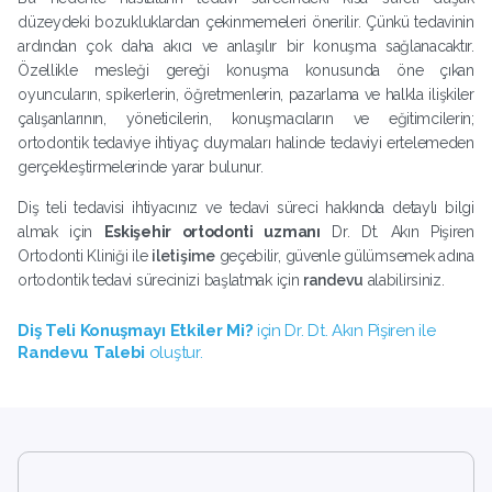
düzeydeki bozukluklardan çekinmemeleri önerilir. Çünkü tedavinin
ardından çok daha akıcı ve anlaşılır bir konuşma sağlanacaktır.
Özellikle mesleği gereği konuşma konusunda öne çıkan
oyuncuların, spikerlerin, öğretmenlerin, pazarlama ve halkla ilişkiler
çalışanlarının, yöneticilerin, konuşmacıların ve eğitimcilerin;
ortodontik tedaviye ihtiyaç duymaları halinde tedaviyi ertelemeden
gerçekleştirmelerinde yarar bulunur.
Diş teli tedavisi ihtiyacınız ve tedavi süreci hakkında detaylı bilgi
almak için
Eskişehir ortodonti uzmanı
Dr. Dt. Akın Pişiren
Ortodonti Kliniği ile
iletişime
geçebilir, güvenle gülümsemek adına
ortodontik tedavi sürecinizi başlatmak için
randevu
alabilirsiniz.
Diş Teli Konuşmayı Etkiler Mi?
için
Dr. Dt. Akın Pişiren
ile
Randevu Talebi
oluştur.