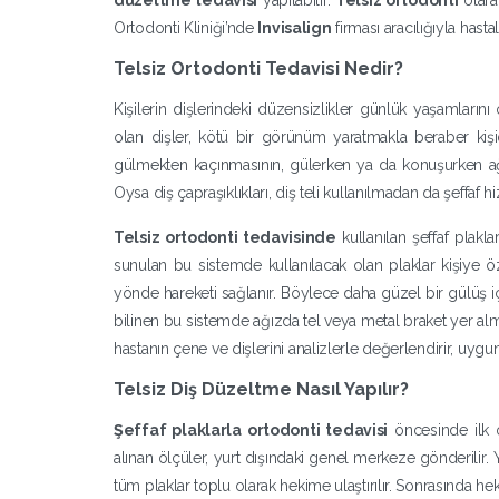
düzeltme tedavisi​
yapılabilir.
Telsiz ortodonti​
olarak
Ortodonti Kliniği’nde
Invisalign
firması aracılığıyla hasta
Telsiz Ortodonti Tedavisi Nedir?
Kişilerin dişlerindeki düzensizlikler günlük yaşamların
olan dişler, kötü bir görünüm yaratmakla beraber kiş
gülmekten kaçınmasının, gülerken ya da konuşurken ağ
Oysa diş çapraşıklıkları, diş teli kullanılmadan da şeffaf hiza
Telsiz ortodonti tedavisinde​
kullanılan şeffaf plaklar
sunulan bu sistemde kullanılacak olan plaklar kişiye özel 
yönde hareketi sağlanır. Böylece daha güzel bir gülüş iç
bilinen bu sistemde ağızda tel veya metal braket yer al
hastanın çene ve dişlerini analizlerle değerlendirir, uygun
Telsiz Diş Düzeltme Nasıl Yapılır?
Şeffaf plaklarla ortodonti tedavisi​
öncesinde ilk ol
alınan ölçüler, yurt dışındaki genel merkeze gönderilir.
tüm plaklar toplu olarak hekime ulaştırılır. Sonrasında heki