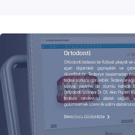
Ortodonti
Ortodonti tedavisi ile fiziksel şikayet ve 
açan dişlerdeki çapraşıklık ve çe
düzeltilebilir. Tedaviye başlamadan ö
tedavi sonucu görülebilir. Tedaviyle ağız
sosyal yaşama da olumlu katkıda bul
Ortodonti Uzmanı Dr. Dt. Akın Pişiren Kl
tedavisi randevusu alarak sağlıklı v
gülümsemek üzere ilk adımı atabilirsiniz
Devamını Görüntüle