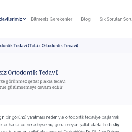
davilerimiz
Bilmeniz Gerekenler
Blog
Sık Sorulan Soru
odontik Tedavi (Telsiz Ortodontik Tedavi)
lsiz Ortodontik Tedavi)
se görünmez şeffaf plakla tedavi
enle gülümsemeye devam edilir.
lirgin bir görüntü yaratması nedeniyle ortodontik tedaviye başlamak
eller haricinde neredeyse hiç görünmeyen şeffaf plaklarla da
​diş