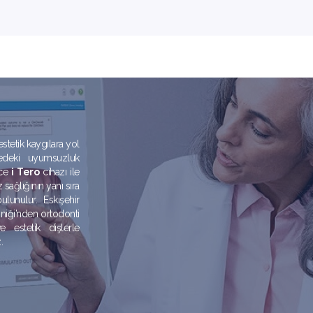
estetik kaygılara yol
nedeki uyumsuzluk
nce
i Tero
cihazı ile
 sağlığının yanı sıra
unulur. Eskişehir
iniği’nden ortodonti
e estetik dişlerle
.