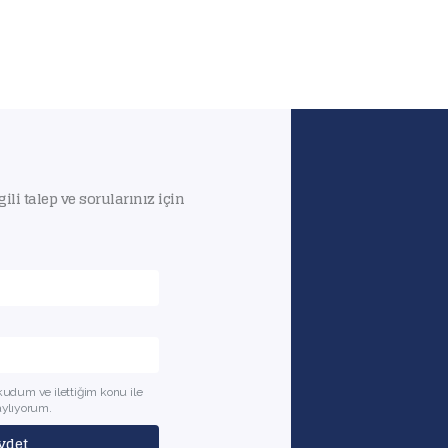
gili talep ve sorularınız için
okudum ve ilettiğim konu ile
naylıyorum.