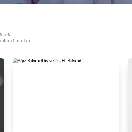
aklarla
ıntılara buradan