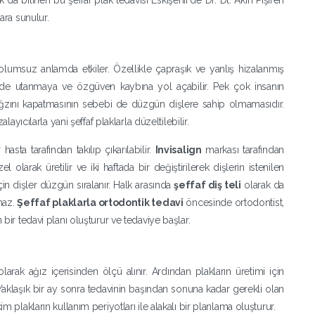
 da bilinen bu şeffaf plak tedavisi Eskişehir’de Dr. Dt. Akın Pişiren
lara sunulur.
ı olumsuz anlamda etkiler. Özellikle çapraşık ve yanlış hizalanmış
ide utanmaya ve özgüven kaybına yol açabilir. Pek çok insanın
zını kapatmasının sebebi de düzgün dişlere sahip olmamasıdır.
layıcılarla yani şeffaf plaklarla düzeltilebilir.
 hasta tarafından takılıp çıkarılabilir.
Invisalign
markası tarafından
olarak üretilir ve iki haftada bir değiştirilerek dişlerin istenilen
in dişler düzgün sıralanır. Halk arasında
​şeffaf diş teli​
olarak da
maz.
​Şeffaf plaklarla ortodontik tedavi
öncesinde ortodontist,
 bir tedavi planı oluşturur ve tedaviye başlar.
arak ağız içerisinden ölçü alınır. Ardından plakların üretimi için
 Yaklaşık bir ay sonra tedavinin başından sonuna kadar gerekli olan
m plakların kullanım periyotları ile alakalı bir planlama oluşturur.