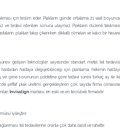
 takması için teslim eder. Plakların günde ortalama 21 saat boyunca
maz ve tedavi istenilen sonuca ulaşmaz. Plakların düzenli takılması
aların, plakları takıp çıkarırken dikkatli olmaları ve kalıcı bir hasara
 süresi gelişen teknolojiler sayesinde standart metal tel tedavisi
 hastadan hastaya değişebileceği için planlama, hekimin hastayı
ş ve çene sorununun şiddetine göre tedavi süresi birkaç ay ile iki
zde şeffaf plak üretimi gerçekleştiren çok sayıda firma olmasına
anılan
Invisalign
markası, en eski ve en tecrübeli firmalıdır.
ünü iyileştirir.
ağlanması, tel tedavilerine oranla çok daha basit ve rahattır.