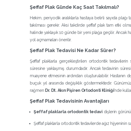
Şeffaf Plak Günde Kaç Saat Takılmalı?
Hekim, periyodik aralıklarla hastaya belirli sayıda plağı
takılması gerekir. Aksi takdirde şeffaf plak tam etki ol
halinde yaklaşık 10 günde bir yeni plağa geçilir. Ancak hast
yol açmamaları önerilir.
Şeffaf Plak Tedavisi Ne Kadar Sürer?
Şeffaf plaklarla gerçekleştirilen ortodontik tedavilerin
süresine yaklaşmış durumdadır. Ancak tedavinin süresi
muayene etmesinin ardından oluşturulabilir. ​Hastanın di
buçuk yıl arasında değişiklik göstermektedir.​ Günümü
rağmen
Dr. Dt. Akın Pişiren Ortodonti Kliniği
’nde kull
Şeffaf Plak Tedavisinin Avantajları
Şeffaf plaklarla ortodontik tedavi
dişlerin görünüm
Şeffaf plaklarla ortodontik tedavilerde ağız hijyeninin s